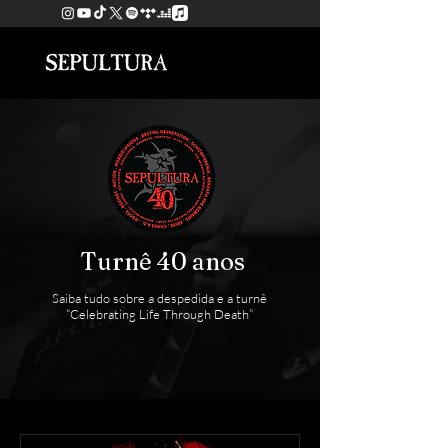
Turnê 40 anos
Saiba tudo sobre a despedida e a turnê
“Celebrating Life Through Death”
saiba mais